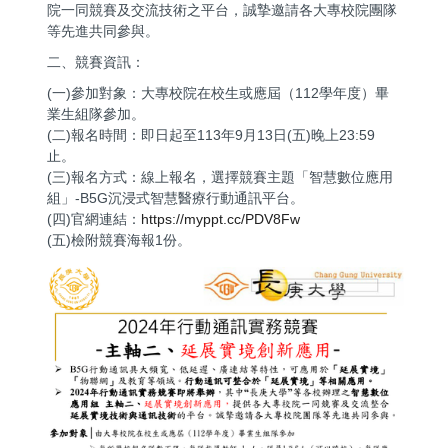
院一同競賽及交流技術之平台，誠摯邀請各大專校院團隊
等先進共同參與。
實習公告
二、競賽資訊：
獎助學金
(一)參加對象：大專校院在校生或應屆（112學年度）畢
業生組隊參加。
其他公告
(二)報名時間：即日起至113年9月13日(五)晚上23:59
止。
(三)報名方式：線上報名，選擇競賽主題「智慧數位應用
組」-B5G沉浸式智慧醫療行動通訊平台。
(四)官網連結：
https://myppt.cc/PDV8Fw
(五)檢附競賽海報1份。