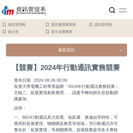
跳
到
主
要
資訊管理科
資訊應用菁英班
資訊管理系
內
碩士班
碩士在職專班
容
區
最新資訊
【競賽】2024年行動通訊實務競賽
最新資訊
發布日期 :
2024.08.26 00:00
所有公告
長庚大學電機工程學系協辦「2024年行動通訊實務競賽－
主軸二、延展實境創新應用」，請惠予轉知師生並鼓勵踴
躍參加。
重要公告
說明：
活動公告
一、B5G行動通訊具大頻寬、低延遲、廣連結等特性，可
應用於延展實境、物聯網及教育等領域；另行動通訊亦可
榮譽表現
整合於「延展實境」等相關應用。旨揭競賽提供各大專校