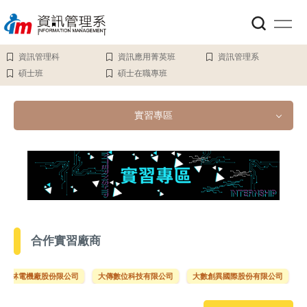
跳
到
主
要
資訊管理科
資訊應用菁英班
資訊管理系
內
碩士班
碩士在職專班
容
區
實習專區
實習專區
實習公告
實習辦法
合作實習廠商
文件下載
士林電機廠股份限公司
大傳數位科技有限公司
大數創異國際股份有限公司
中
114年實習媒合會手冊