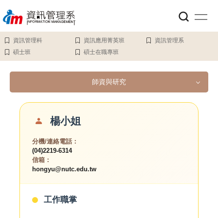
跳
到
主
要
資訊管理科
資訊應用菁英班
資訊管理系
內
碩士班
碩士在職專班
容
區
師資與研究
師資與研究
楊小姐
系主任
分機/連絡電話：
(04)2219-6314
信箱：
教授
hongyu@nutc.edu.tw
副教授
工作職掌
助理教授