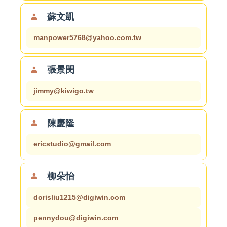
蘇文凱
manpower5768@yahoo.com.tw
張景閔
jimmy@kiwigo.tw
陳慶隆
ericstudio@gmail.com
柳朵怡
dorisliu1215@digiwin.com
pennydou@digiwin.com