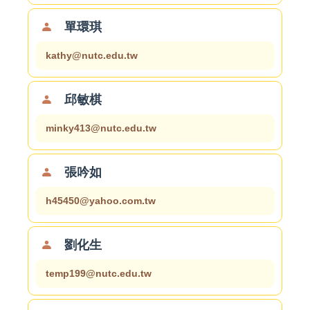
單環琪
kathy@nutc.edu.tw
邱敏棋
minky413@nutc.edu.tw
張吟如
h45450@yahoo.com.tw
劉化生
temp199@nutc.edu.tw