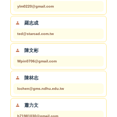
ylm0220@gmail.com
羅志成
ted@starcad.com.tw
陳文彬
Wpin0706@gmail.com
陳林志
lcchen@gms.ndhu.edu.tw
蕭力文
h71981030@gmail.com