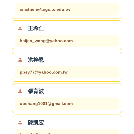
cmchien@tcgs.tc.edu.tw
王希仁
hsijen_wang@yahoo.com
洪梓恩
ppsy77@yahoo.com.tw
張育波
upchang1001@gmail.com
陳凱宏