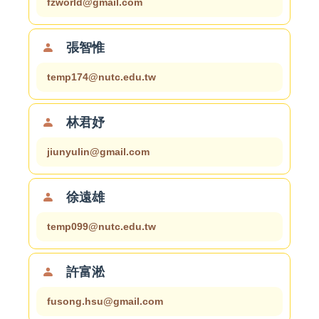
fzworld@gmail.com
張智惟
temp174@nutc.edu.tw
林君妤
jiunyulin@gmail.com
徐遠雄
temp099@nutc.edu.tw
許富淞
fusong.hsu@gmail.com