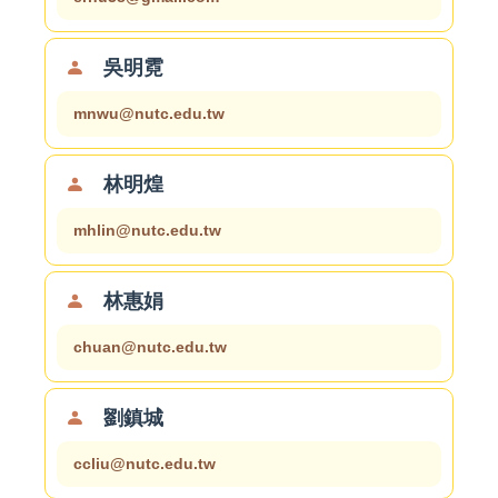
吳明霓
mnwu@nutc.edu.tw
林明煌
mhlin@nutc.edu.tw
林惠娟
chuan@nutc.edu.tw
劉鎮城
ccliu@nutc.edu.tw