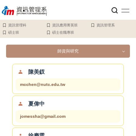
跳
到
主
要
資訊管理科
資訊應用菁英班
資訊管理系
內
碩士班
碩士在職專班
容
區
師資與研究
師資與研究
陳美釵
mcchen@nutc.edu.tw
系主任
教授
夏偉中
jomessha@gmail.com
副教授
助理教授
徐慶霖