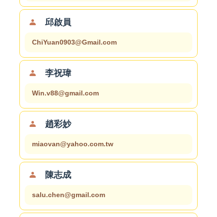
邱啟員
ChiYuan0903@Gmail.com
李祝瑋
Win.v88@gmail.com
趙彩妙
miaovan@yahoo.com.tw
陳志成
salu.chen@gmail.com