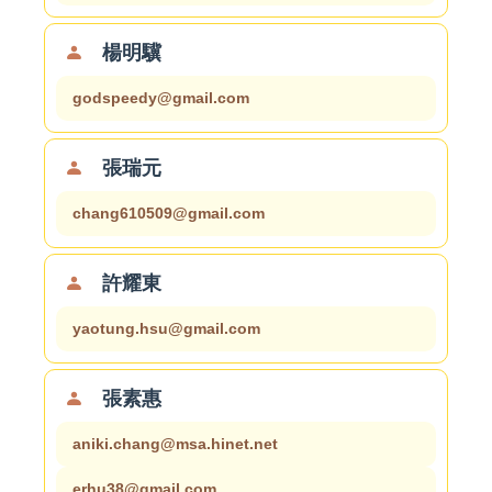
楊明驥
godspeedy@gmail.com
張瑞元
chang610509@gmail.com
許耀東
yaotung.hsu@gmail.com
張素惠
aniki.chang@msa.hinet.net
erhu38@gmail.com