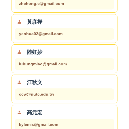
zhehong.c@gmail.com
黃彦樺
yenhua02@gmail.com
陸虹妙
luhungmiao@gmail.com
江秋文
ccw@nutc.edu.tw
高元宏
kylemis@gmail.com