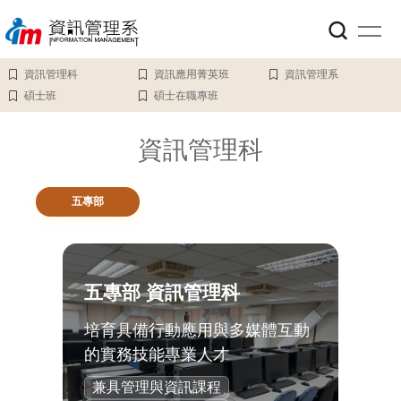
跳
到
主
要
資訊管理科
資訊應用菁英班
資訊管理系
內
碩士班
碩士在職專班
容
區
資訊管理科
五專部
五專部 資訊管理科
培育具備行動應用與多媒體互動
的實務技能專業人才
兼具管理與資訊課程