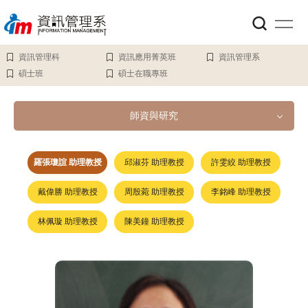
跳
到
主
要
資訊管理科
資訊應用菁英班
資訊管理系
內
碩士班
碩士在職專班
容
區
師資與研究
師資與研究
羅張瓊誼 助理教授
邱淑芬 助理教授
許雯絞 助理教授
戴偉勝 助理教授
周殷菀 助理教授
李銘峰 助理教授
系主任
林佩璇 助理教授
陳美鐘 助理教授
教授
副教授
助理教授