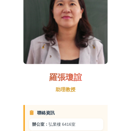
系辦人員
兼職教師
羅張瓊誼
助理教授
聯絡資訊
辦公室：
弘業樓 6416室