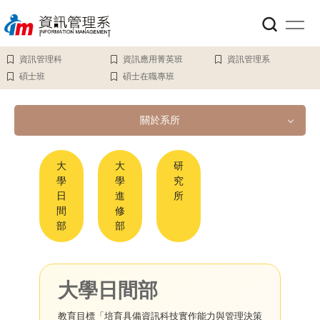
跳
到
主
要
資訊管理科
資訊應用菁英班
資訊管理系
內
碩士班
碩士在職專班
容
區
關於系所
關於系所
大
大
研
學
學
究
日
進
所
系所簡介
間
修
部
部
教育目標與核心能力
系所沿革
大學日間部
空間設備
教育目標「培育具備資訊科技實作能力與管理決策